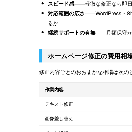
——軽微な修正なら即
スピード感
——WordPres
対応範囲の広さ
るか
——月額保守
継続サポートの有無
ホームページ修正の費用相
修正内容ごとのおおまかな相場は次の
作業内容
テキスト修正
画像差し替え