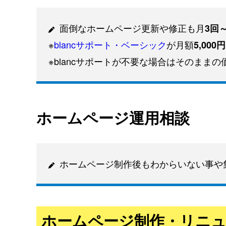
面倒な
ホームページ更新
や修正も月
3回
※
blancサポート・ベーシック
が月額
5,000円
※blancサポートが不要な場合はそのまま
ホームページ
運用相談
ホームページ制作
後もわからいない事や集
ホームページ制作
・
リニ