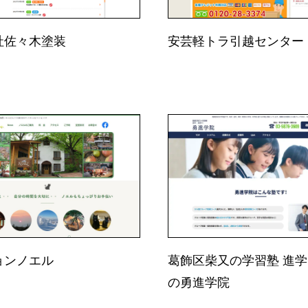
社佐々木塗装
安芸軽トラ引越センター
ョンノエル
葛飾区柴又の学習塾 進
の勇進学院