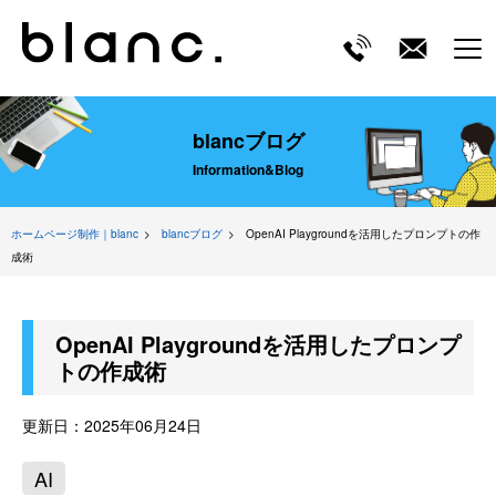
ME
blancブログ
Information&Blog
ホームページ制作｜blanc
blancブログ
OpenAI Playgroundを活用したプロンプトの作
成術
OpenAI Playgroundを活用したプロンプ
トの作成術
更新日：
2025年06月24日
AI