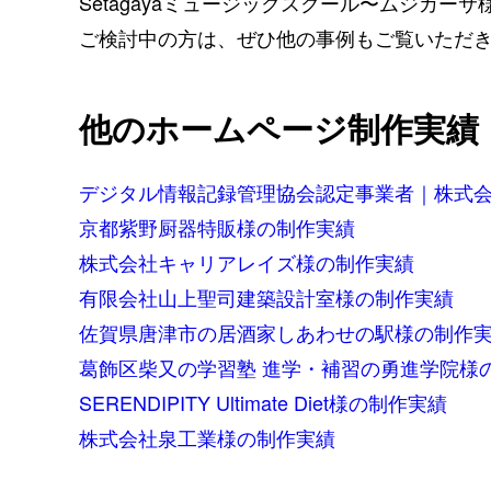
Setagayaミュージックスクール〜ムジカーサ
ご検討中の方は、ぜひ他の事例もご覧いただき
他のホームページ制作実績
デジタル情報記録管理協会認定事業者｜株式
京都紫野厨器特販
様の制作実績
株式会社キャリアレイズ
様の制作実績
有限会社山上聖司建築設計室
様の制作実績
佐賀県唐津市の居酒家しあわせの駅
様の制作
葛飾区柴又の学習塾 進学・補習の勇進学院
様
SERENDIPITY Ultimate Diet
様の制作実績
株式会社泉工業
様の制作実績