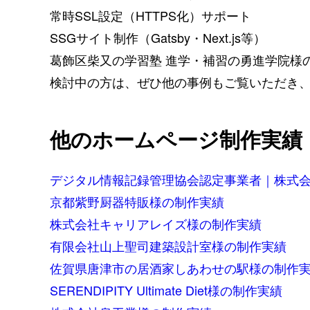
常時SSL設定（HTTPS化）サポート
SSGサイト制作（Gatsby・Next.js等）
葛飾区柴又の学習塾 進学・補習の勇進学院
様
検討中の方は、ぜひ他の事例もご覧いただき、
他のホームページ制作実績
デジタル情報記録管理協会認定事業者｜株式
京都紫野厨器特販
様の制作実績
株式会社キャリアレイズ
様の制作実績
有限会社山上聖司建築設計室
様の制作実績
佐賀県唐津市の居酒家しあわせの駅
様の制作
SERENDIPITY Ultimate Diet
様の制作実績